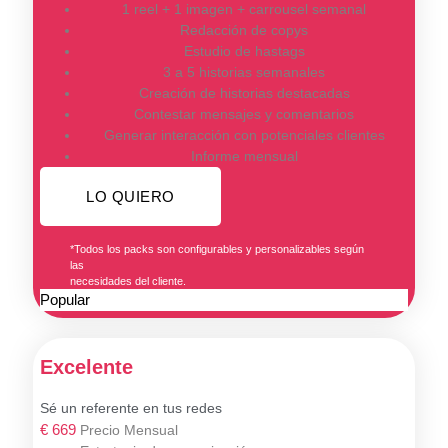
1 reel + 1 imagen + carrousel semanal
Redacción de copys
Estudio de hastags
3 a 5 historias semanales
Creación de historias destacadas
Contestar mensajes y comentarios
Generar interacción con potenciales clientes
Informe mensual
LO QUIERO
*Todos los packs son configurables y personalizables según
las
necesidades del cliente.
Popular
Excelente
Sé un referente en tus redes
€
669
Precio Mensual